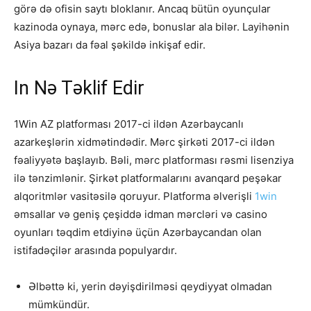
görə də ofisin saytı bloklanır. Ancaq bütün oyunçular
kazinoda oynaya, mərc edə, bonuslar ala bilər. Layihənin
Asiya bazarı da fəal şəkildə inkişaf edir.
In Nə Təklif Edir
1Win AZ platforması 2017-ci ildən Azərbaycanlı
azarkeşlərin xidmətindədir. Mərc şirkəti 2017-ci ildən
fəaliyyətə başlayıb. Bəli, mərc platforması rəsmi lisenziya
ilə tənzimlənir. Şirkət platformalarını avanqard peşəkar
alqoritmlər vasitəsilə qoruyur. Platforma əlverişli
1win
əmsallar və geniş çeşiddə idman mərcləri və casino
oyunları təqdim etdiyinə üçün Azərbaycandan olan
istifadəçilər arasında populyardır.
Əlbəttə ki, yerin dəyişdirilməsi qeydiyyat olmadan
mümkündür.