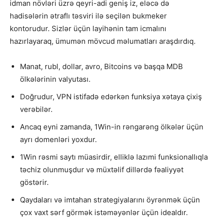
idman növləri üzrə qeyri-adi geniş iz, eləcə də
hadisələrin ətraflı təsviri ilə seçilən bukmeker
kontorudur. Sizlər üçün layihənin tam icmalını
hazırlayaraq, ümumən mövcud məlumatları araşdırdıq.
Manat, rubl, dollar, avro, Bitcoins və başqa MDB
ölkələrinin valyutası.
Doğrudur, VPN istifadə edərkən funksiya xətaya çixiş
verəbilər.
Ancaq eyni zamanda, 1Win-in rəngarəng ölkələr üçün
ayrı domenləri yoxdur.
1Win rəsmi saytı müasirdir, elliklə lazımi funksionallıqla
təchiz olunmuşdur və müxtəlif dillərdə fəaliyyət
göstərir.
Qaydaları və imtahan strategiyalarını öyrənmək üçün
çox vaxt sərf görmək istəməyənlər üçün idealdır.