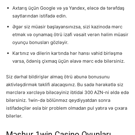
Axtarış üçün Google və ya Yandex, eləcə də tərəfdaş
saytlarından istifadə edin.
Əgər siz müasir başlayansınızsa, sizi kazinoda mərc
etmək və oynamaq ötrü izafi vəsait verən həlim müasir
oyunçu bonusları gözləyir.
Kartınız və dilerin kartında hər hansı vahid birləşmə
varsa, ödəniş çixmaq üçün əlavə mərc edə bilərsiniz.
Siz dərhal bildirişlər almaq ötrü abunə bonusunu
aktivləşdirmək təklifi alacaqsınız. Bu sadə hərəkətlə siz
mərclərə xərcləyə biləcəyiniz ibtidai 300 AZN-ni əldə edə
bilərsiniz. 1win-də bölünməz qeydiyyatdan sonra
istifadəçilər əsla bir problem olmadan pul yatıra və çıxara
bilərlər.
Məşhur 1win Casino Oyunları