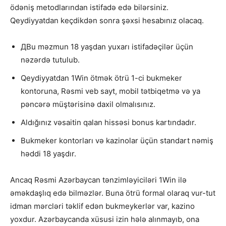
ödəniş metodlarından istifadə edə bilərsiniz.
Qeydiyyatdan keçdikdən sonra şəxsi hesabınız olacaq.
ДBu məzmun 18 yaşdan yuxarı istifadəçilər üçün
nəzərdə tutulub.
Qeydiyyatdan 1Win ötmək ötrü 1-ci bukmeker
kontoruna, Rəsmi veb sayt, mobil tətbiqetmə və ya
pəncərə müştərisinə daxil olmalısınız.
Aldığınız vəsaitin qalan hissəsi bonus kartındadır.
Bukmeker kontorları və kazinolar üçün standart nəmiş
həddi 18 yaşdır.
Ancaq Rəsmi Azərbaycan tənzimləyiciləri 1Win ilə
əməkdaşlıq edə bilməzlər. Buna ötrü formal olaraq vur-tut
idman mərcləri təklif edən bukmeykerlər var, kazino
yoxdur. Azərbaycanda xüsusi izin hələ alınmayıb, ona