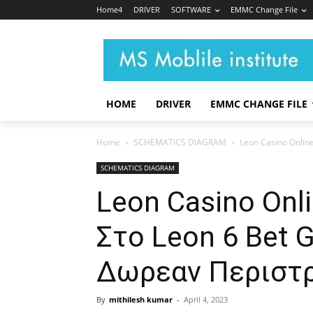
Home4
DRIVER
SOFTWARE
EMMC Change File
HOME
DRIVER
EMMC CHANGE FILE
Home
SCHEMATICS DIAGRAM
Leon Casino Online
SCHEMATICS DIAGRAM
Leon Casino Onli
Στο Leon 6 Bet G
Δωρεαν Περιστ
By
mithilesh kumar
-
April 4, 2023