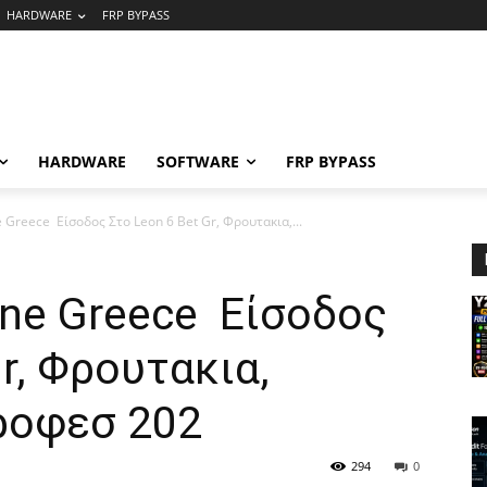
HARDWARE
FRP BYPASS
HARDWARE
SOFTWARE
FRP BYPASS
 Greece ​ Είσοδος Στο Leon 6 Bet Gr, Φρουτακια,...
ne Greece ​ Είσοδος
r, Φρουτακια,
ροφεσ 202
294
0