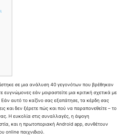
ι
ασίστηκε σε μια ανάλυση 40 γεγονότων που βρέθηκαν
τε ευγνώμονες εάν μοιραστείτε μια κριτική σχετικά με
. Εάν αυτό το καζίνο σας εξαπάτησε, τα κέρδη σας
ς και δεν ξέρετε πώς και πού να παραπονεθείτε – το
 σας. Η ευκολία στις συναλλαγές, η άψογη
ιστία, και η πρωτοποριακή Android app, συνθέτουν
υ online παιχνιδιού.