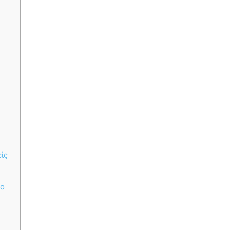
ίς
no