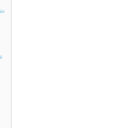
τών
ύ