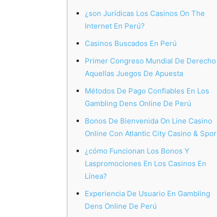
¿son Jurídicas Los Casinos On The
Internet En Perú?
Casinos Buscados En Perú
Primer Congreso Mundial De Derecho
Aquellas Juegos De Apuesta
Métodos De Pago Confiables En Los
Gambling Dens Online De Perú
Bonos De Bienvenida On Line Casino
Online Con Atlantic City Casino & Spor
¿cómo Funcionan Los Bonos Y
Laspromociones En Los Casinos En
Línea?
Experiencia De Usuario En Gambling
Dens Online De Perú