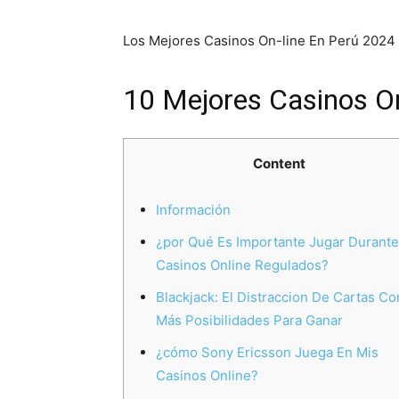
Los Mejores Casinos On-line En Perú 2024
10 Mejores Casinos On
Content
Información
¿por Qué Es Importante Jugar Durante
Casinos Online Regulados?
Blackjack: El Distraccion De Cartas Co
Más Posibilidades Para Ganar
¿cómo Sony Ericsson Juega En Mis
Casinos Online?