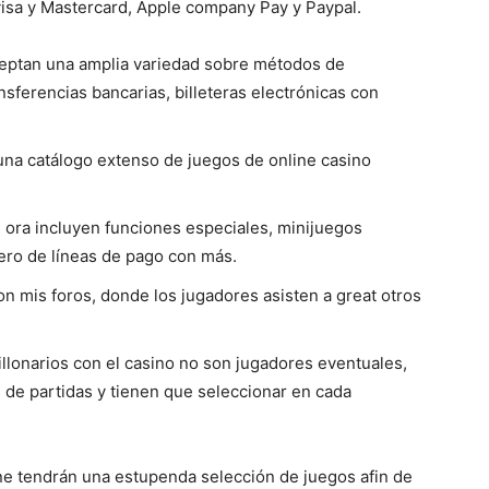
isa y Mastercard, Apple company Pay y Paypal.
ceptan una amplia variedad sobre métodos de
ansferencias bancarias, billeteras electrónicas con
una catálogo extenso de juegos de online casino
.
 ora incluyen funciones especiales, minijuegos
ero de líneas de pago con más.
n mis foros, donde los jugadores asisten a great otros
lonarios con el casino no son jugadores eventuales,
 de partidas y tienen que seleccionar en cada
ne tendrán una estupenda selección de juegos afin de