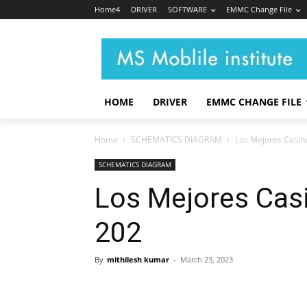
Home4
DRIVER
SOFTWARE
EMMC Change File
HOME
DRIVER
EMMC CHANGE FILE
Home
SCHEMATICS DIAGRAM
Los Mejores Casin
SCHEMATICS DIAGRAM
Los Mejores Casi
202
By
mithilesh kumar
-
March 23, 2023