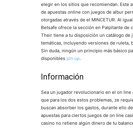
elegir en los sitios que recomiendan. Este
de apuestas online con juegos de albur perm
otorgadas através de el MINCETUR. Al igual
Betsafe ofrece la sección en Palpitante de c
Their tiene a tu disposición un catálogo de
temáticas, incluyendo versiones de ruleta, 
Sin duda, ningún un principio más básico pa
disponibles
pin up
.
Información
Sea un jugador revolucionario en el on line
que para los dos estos problemas, ze requier
buscan absorber los gastos, durante ello del
apuestas para ciertos juegos de on line casi
casino no retiene algún dinero de tu balanc