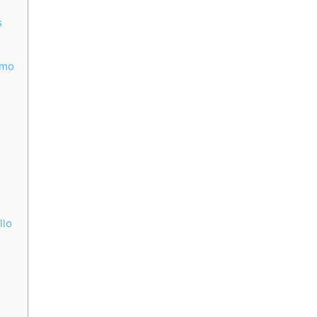
s
ómo
llo