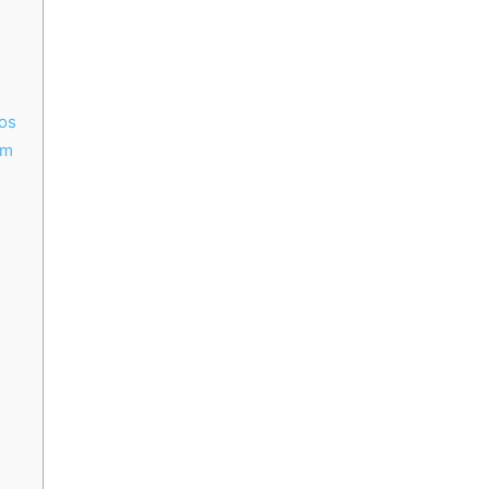
os
Em