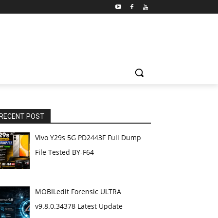
RECENT POST
Vivo Y29s 5G PD2443F Full Dump
File Tested BY-F64
MOBILedit Forensic ULTRA
v9.8.0.34378 Latest Update