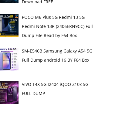
Download FREE
POCO M6 Plus 5G Redmi 13 5G
Redmi Note 13R (2406ERN9CC) Full
Dump File Read by F64 Box
SM-E546B Samsung Galaxy A54 5G
Full Dump android 16 BY F64 Box
VIVO T4X 5G I2404 iQOO Z10x 5G
FULL DUMP