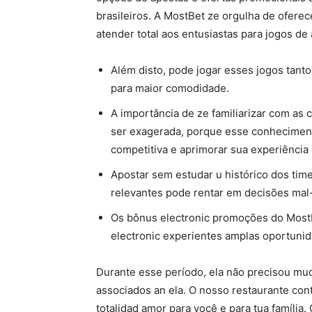
brasileiros. A MostBet ze orgulha de ofere
atender total aos entusiastas para jogos de
Além disto, pode jogar esses jogos tant
para maior comodidade.
A importância de ze familiarizar com as
ser exagerada, porque esse conheciment
competitiva e aprimorar sua experiência 
Apostar sem estudar u histórico dos time
relevantes pode rentar em decisões mal
Os bônus electronic promoções do MostB
electronic experientes amplas oportunid
Durante esse período, ela não precisou m
associados an ela. O nosso restaurante co
totalidad amor para você e para tua família