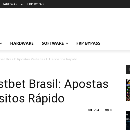
HARDWARE
FRP BYPASS
HARDWARE
SOFTWARE
FRP BYPASS
t Brasil: Apostas Perfeitas E Depósitos Rápido
tbet Brasil: Apostas
sitos Rápido
294
0