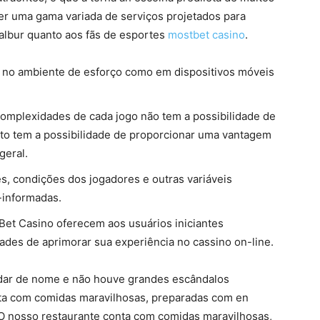
cer uma gama variada de serviços projetados para
 albur quanto aos fãs de esportes
mostbet casino
.
o no ambiente de esforço como em dispositivos móveis
 complexidades de cada jogo não tem a possibilidade de
o tem a possibilidade de proporcionar uma vantagem
geral.
s, condições dos jogadores e outras variáveis
-informadas.
et Casino oferecem aos usuários iniciantes
ades de aprimorar sua experiência no cassino on-line.
udar de nome e não houve grandes escândalos
nta com comidas maravilhosas, preparadas com en
. O nosso restaurante conta com comidas maravilhosas,