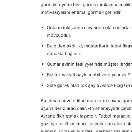
görmək, oyunu hiss görmək imkanına malikd
motivasiyasını ehtimal görmək çətindir.
Onların inkişafına cavabdeh olan onlarla 
mövcuddur.
Bu o deməkdir ki, müştərilərin identifik
etməklə bağlıdır.
Qumar evinin fəaliyyətində müştərilərdən
Biz formal vebsaytı, mobil versiyanı və P
Sizə gərək olan tək şey əvvəlcə Flag Up 
Bu idman növü edilən mərclərin sayına görə,
üçün lider olaraq qalır. Ən əhəmiyyətli cah
Avronu fikir etmək lazımdır. Futbol maraqlıd
gözləyirlər. Əsas mərc seçimlərinə əlavə ol
eləmək, koma yiyəlik faizi, sərbəst atışların 