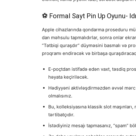
⚽ Formal Sayt Pin Up Oyunu- I
Apple cihazlarında qondarma proseduru müda
dan məhsulu tapmalıdırlar, sonra onlar ekran 
“Tətbiqi quraşdır” düyməsini basmalı və pr
proqramı endirəcək və birbaşa quraşdıracaq
E-poçtdan istifadə edən vaxt, təsdiq pr
həyata keçiriləcək.
Hədiyyəni aktivləşdirməzdən əvvəl mərc 
olmalısınız.
Bu, kolleksiyasına klassik slot maşınları
tərtibatçıdır.
İstədiyiniz mesajı tapmasanız, “spam” bö