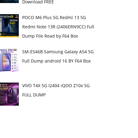
Download FREE
POCO M6 Plus 5G Redmi 13 5G
Redmi Note 13R (2406ERN9CC) Full
Dump File Read by F64 Box
SM-E546B Samsung Galaxy A54 5G
Full Dump android 16 BY F64 Box
VIVO T4X 5G I2404 iQOO Z10x 5G
FULL DUMP