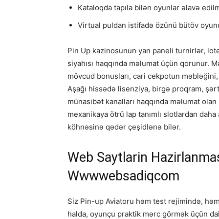
Kataloqda tapıla bilən oyunlar əlavə edil
Virtual puldan istifadə özünü bütöv oyun
Pin Up kazinosunun yan paneli turnirlər, lo
siyahısı haqqında məlumat üçün qorunur. M
mövcud bonusları, cari cekpotun məbləğini, ay
Aşağı hissədə lisenziya, birgə proqram, şərt
münasibət kanalları haqqında məlumat olan 
mexanikaya ötrü lap tanımlı slotlardan daha
köhnəsinə qədər çeşidlənə bilər.
Web Saytlarin Hazirlanma
Wwwwebsadiqcom
Siz Pin-up Aviatoru həm test rejimində, həm 
halda, oyunçu praktik mərc görmək üçün d