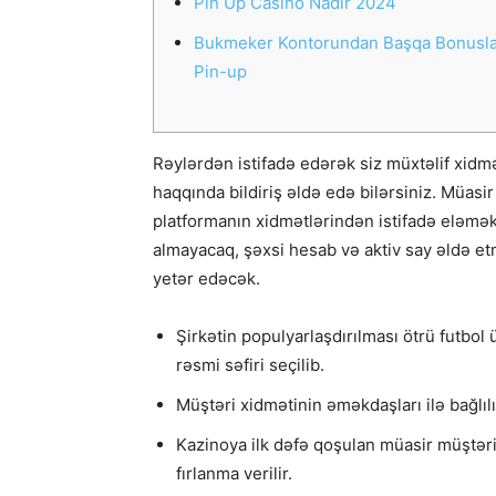
Pin Up Casino Nadir 2024
Bukmeker Kontorundan Başqa Bonusla
Pin-up
Rəylərdən istifadə edərək siz müxtəlif xid
haqqında bildiriş əldə edə bilərsiniz. Müasi
platformanın xidmətlərindən istifadə eləmə
almayacaq, şəxsi hesab və aktiv say əldə 
yetər edəcək.
Şirkətin populyarlaşdırılması ötrü futbo
rəsmi səfiri seçilib.
Müştəri xidmətinin əməkdaşları ilə bağlılı
Kazinoya ilk dəfə qoşulan müasir müştər
fırlanma verilir.