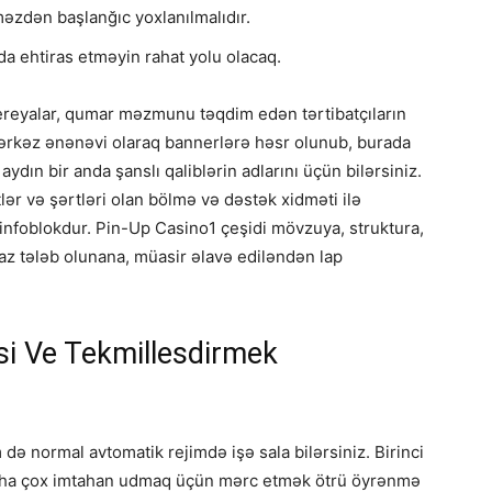
məzdən başlanğıc yoxlanılmalıdır.
da ehtiras etməyin rahat yolu olacaq.
tereyalar, qumar məzmunu təqdim edən tərtibatçıların
ərkəz ənənəvi olaraq bannerlərə həsr olunub, burada
dın bir anda şanslı qaliblərin adlarını üçün bilərsiniz.
lər və şərtləri olan bölmə və dəstək xidməti ilə
infoblokdur. Pin-Up Casino1 çeşidi mövzuya, struktura,
 az tələb olunana, müasir əlavə ediləndən lap
si Ve Tekmillesdirmek
də normal avtomatik rejimdə işə sala bilərsiniz. Birinci
aha çox imtahan udmaq üçün mərc etmək ötrü öyrənmə