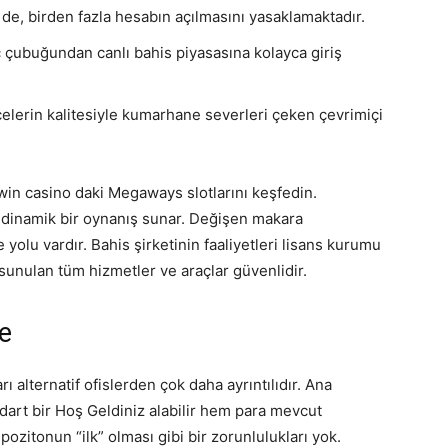
 de, birden fazla hesabın açılmasını yasaklamaktadır.
ç çubuğundan canlı bahis piyasasına kolayca giriş
celerin kalitesiyle kumarhane severleri çeken çevrimiçi
win casino daki Megaways slotlarını keşfedin.
r dinamik bir oynanış sunar. Değişen makara
yolu vardır. Bahis şirketinin faaliyetleri lisans kurumu
 sunulan tüm hizmetler ve araçlar güvenlidir.
e
ı alternatif ofislerden çok daha ayrıntılıdır. Ana
dart bir Hoş Geldiniz alabilir hem para mevcut
pozitonun “ilk” olması gibi bir zorunlulukları yok.