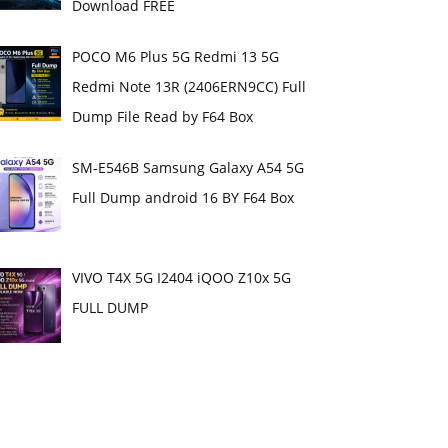
Download FREE
POCO M6 Plus 5G Redmi 13 5G
Redmi Note 13R (2406ERN9CC) Full
Dump File Read by F64 Box
SM-E546B Samsung Galaxy A54 5G
Full Dump android 16 BY F64 Box
VIVO T4X 5G I2404 iQOO Z10x 5G
FULL DUMP