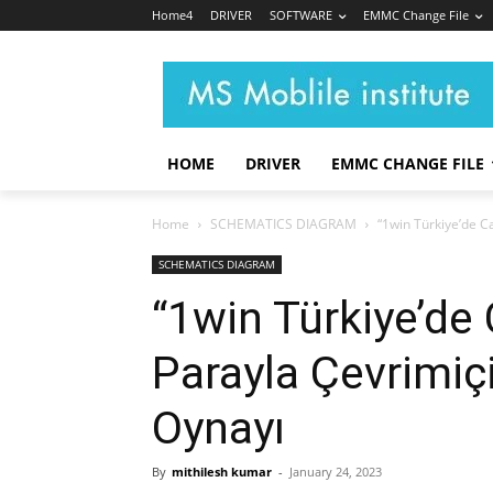
Home4
DRIVER
SOFTWARE
EMMC Change File
HOME
DRIVER
EMMC CHANGE FILE
Home
SCHEMATICS DIAGRAM
“1win Türkiye’de C
SCHEMATICS DIAGRAM
“1win Türkiye’de
Parayla Çevrimiç
Oynayı
By
mithilesh kumar
-
January 24, 2023