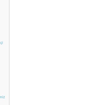
çi
iniz