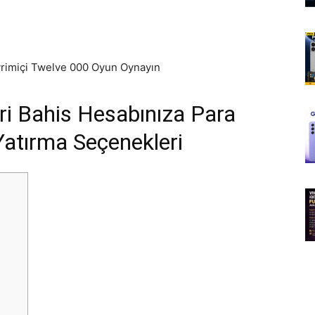
vrimiçi Twelve 000 Oyun Oynayın
i Bahis Hesabınıza Para
Yatırma Seçenekleri