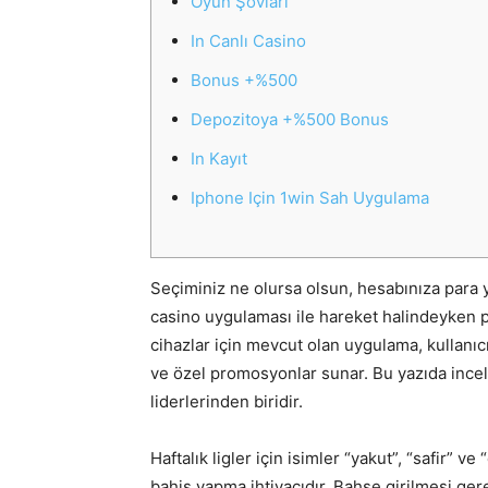
Oyun Şovları
In Canlı Casino
Bonus +%500
Depozitoya +%500 Bonus
In Kayıt
Iphone Için 1win Sah Uygulama
Seçiminiz ne olursa olsun, hesabınıza para y
casino uygulaması ile hareket halindeyken 
cihazlar için mevcut olan uygulama, kullanıc
ve özel promosyonlar sunar. Bu yazıda ince
liderlerinden biridir.
Haftalık ligler için isimler “yakut”, “safir” v
bahis yapma ihtiyacıdır. Bahse girilmesi ge