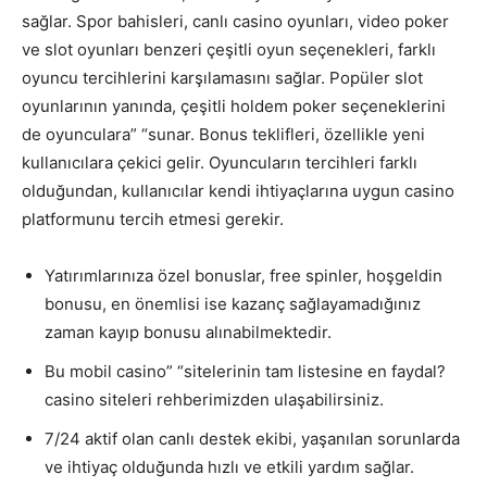
sağlar. Spor bahisleri, canlı casino oyunları, video poker
ve slot oyunları benzeri çeşitli oyun seçenekleri, farklı
oyuncu tercihlerini karşılamasını sağlar. Popüler slot
oyunlarının yanında, çeşitli holdem poker seçeneklerini
de oyunculara” “sunar. Bonus teklifleri, özellikle yeni
kullanıcılara çekici gelir. Oyuncuların tercihleri farklı
olduğundan, kullanıcılar kendi ihtiyaçlarına uygun casino
platformunu tercih etmesi gerekir.
Yatırımlarınıza özel bonuslar, free spinler, hoşgeldin
bonusu, en önemlisi ise kazanç sağlayamadığınız
zaman kayıp bonusu alınabilmektedir.
Bu mobil casino” “sitelerinin tam listesine en faydal?
casino siteleri rehberimizden ulaşabilirsiniz.
7/24 aktif olan canlı destek ekibi, yaşanılan sorunlarda
ve ihtiyaç olduğunda hızlı ve etkili yardım sağlar.