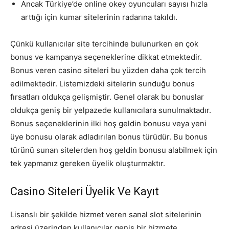
Ancak Türkiye’de online okey oyuncuları sayısı hızla
arttığı için kumar sitelerinin radarına takıldı.
Çünkü kullanıcılar site tercihinde bulunurken en çok
bonus ve kampanya seçeneklerine dikkat etmektedir.
Bonus veren casino siteleri bu yüzden daha çok tercih
edilmektedir. Listemizdeki sitelerin sunduğu bonus
fırsatları oldukça gelişmiştir. Genel olarak bu bonuslar
oldukça geniş bir yelpazede kullanıcılara sunulmaktadır.
Bonus seçeneklerinin ilki hoş geldin bonusu veya yeni
üye bonusu olarak adladırılan bonus türüdür. Bu bonus
türünü sunan sitelerden hoş geldin bonusu alabilmek için
tek yapmanız gereken üyelik oluşturmaktır.
Casino Siteleri Üyelik Ve Kayıt
Lisanslı bir şekilde hizmet veren sanal slot sitelerinin
adresi üzerinden kullanıcılar geniş bir hizmete