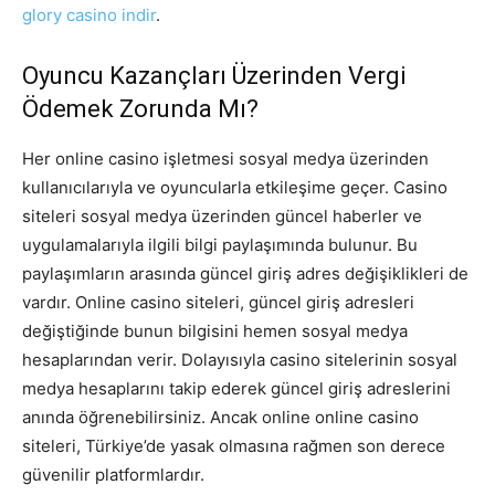
glory casino indir
.
Oyuncu Kazançları Üzerinden Vergi
Ödemek Zorunda Mı?
Her online casino işletmesi sosyal medya üzerinden
kullanıcılarıyla ve oyuncularla etkileşime geçer. Casino
siteleri sosyal medya üzerinden güncel haberler ve
uygulamalarıyla ilgili bilgi paylaşımında bulunur. Bu
paylaşımların arasında güncel giriş adres değişiklikleri de
vardır. Online casino siteleri, güncel giriş adresleri
değiştiğinde bunun bilgisini hemen sosyal medya
hesaplarından verir. Dolayısıyla casino sitelerinin sosyal
medya hesaplarını takip ederek güncel giriş adreslerini
anında öğrenebilirsiniz. Ancak online online casino
siteleri, Türkiye’de yasak olmasına rağmen son derece
güvenilir platformlardır.