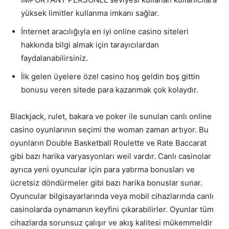
yüksek limitler kullanma imkanı sağlar.
İnternet aracılığıyla en iyi online casino siteleri
hakkında bilgi almak için tarayıcılardan
faydalanabilirsiniz.
İlk gelen üyelere özel casino hoş geldin boş gittin
bonusu veren sitede para kazanmak çok kolaydır.
Blackjack, rulet, bakara ve poker ile sunulan canlı online
casino oyunlarının seçimi the woman zaman artıyor. Bu
oyunların Double Basketball Roulette ve Rate Baccarat
gibi bazı harika varyasyonları weil vardır. Canlı casinolar
ayrıca yeni oyuncular için para yatırma bonusları ve
ücretsiz döndürmeler gibi bazı harika bonuslar sunar.
Oyuncular bilgisayarlarında veya mobil cihazlarında canlı
casinolarda oynamanın keyfini çıkarabilirler. Oyunlar tüm
cihazlarda sorunsuz çalışır ve akış kalitesi mükemmeldir