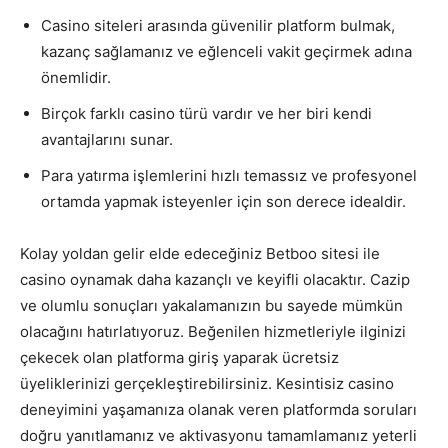
Casino siteleri arasında güvenilir platform bulmak,
kazanç sağlamanız ve eğlenceli vakit geçirmek adına
önemlidir.
Birçok farklı casino türü vardır ve her biri kendi
avantajlarını sunar.
Para yatırma işlemlerini hızlı temassız ve profesyonel
ortamda yapmak isteyenler için son derece idealdir.
Kolay yoldan gelir elde edeceğiniz Betboo sitesi ile
casino oynamak daha kazançlı ve keyifli olacaktır. Cazip
ve olumlu sonuçları yakalamanızın bu sayede mümkün
olacağını hatırlatıyoruz. Beğenilen hizmetleriyle ilginizi
çekecek olan platforma giriş yaparak ücretsiz
üyeliklerinizi gerçekleştirebilirsiniz. Kesintisiz casino
deneyimini yaşamanıza olanak veren platformda soruları
doğru yanıtlamanız ve aktivasyonu tamamlamanız yeterli