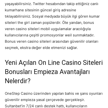
yaşayabilirsiniz. Twitter hesabından takip ettiğiniz canlı
kumarhane sitesinin güncel giriş adresine
tıklayabilirsiniz. Sosyal medyada büyük ilgi gören kumar
siteleri the girl zaman popülerdir. Öte yandan, bonus
veren casino siteleri mobil uygulamalar aracılığıyla
kullanıcılarına çeşitli promosyonlar weil sunmaktadır.
Bonus veren casino siteleri arasından güvenilir olanları
seçmek, ekstra değer elde etmenizi sağlar.
Yeni Açılan On Line Casino Siteleri
Bonusları Empieza Avantajları
Nelerdir?
OneStep Casino üzerinden yapılan bahis ve şans oyunları
güvenilir empieza yasal çerçevede gerçekleşir.
Sultanbet’in 7/24 canlı destek hattı, kullanıcıların