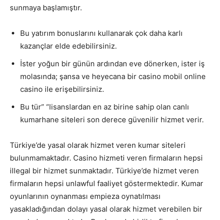
sunmaya başlamıştır.
Bu yatırım bonuslarını kullanarak çok daha karlı
kazançlar elde edebilirsiniz.
İster yoğun bir günün ardından eve dönerken, ister iş
molasında; şansa ve heyecana bir casino mobil online
casino ile erişebilirsiniz.
Bu tür” “lisanslardan en az birine sahip olan canlı
kumarhane siteleri son derece güvenilir hizmet verir.
Türkiye’de yasal olarak hizmet veren kumar siteleri
bulunmamaktadır. Casino hizmeti veren firmaların hepsi
illegal bir hizmet sunmaktadır. Türkiye’de hizmet veren
firmaların hepsi unlawful faaliyet göstermektedir. Kumar
oyunlarının oynanması empieza oynatılması
yasakladığından dolayı yasal olarak hizmet verebilen bir