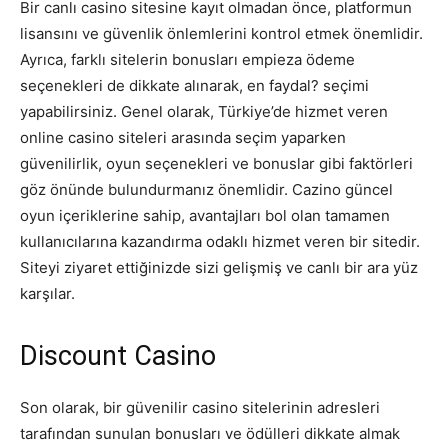
Bir canlı casino sitesine kayıt olmadan önce, platformun
lisansını ve güvenlik önlemlerini kontrol etmek önemlidir.
Ayrıca, farklı sitelerin bonusları empieza ödeme
seçenekleri de dikkate alınarak, en faydal? seçimi
yapabilirsiniz. Genel olarak, Türkiye’de hizmet veren
online casino siteleri arasında seçim yaparken
güvenilirlik, oyun seçenekleri ve bonuslar gibi faktörleri
göz önünde bulundurmanız önemlidir. Cazino güncel
oyun içeriklerine sahip, avantajları bol olan tamamen
kullanıcılarına kazandırma odaklı hizmet veren bir sitedir.
Siteyi ziyaret ettiğinizde sizi gelişmiş ve canlı bir ara yüz
karşılar.
Discount Casino
Son olarak, bir güvenilir casino sitelerinin adresleri
tarafından sunulan bonusları ve ödülleri dikkate almak