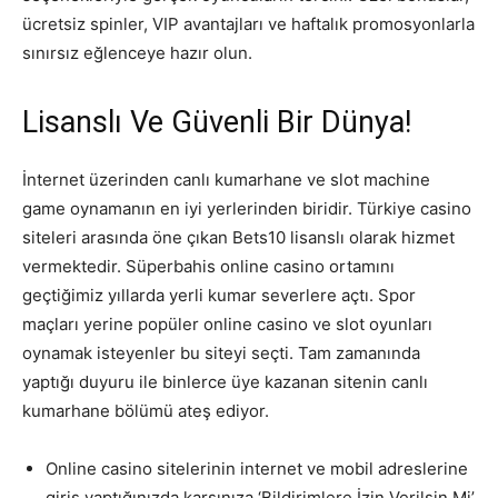
ücretsiz spinler, VIP avantajları ve haftalık promosyonlarla
sınırsız eğlenceye hazır olun.
Lisanslı Ve Güvenli Bir Dünya!
İnternet üzerinden canlı kumarhane ve slot machine
game oynamanın en iyi yerlerinden biridir. Türkiye casino
siteleri arasında öne çıkan Bets10 lisanslı olarak hizmet
vermektedir. Süperbahis online casino ortamını
geçtiğimiz yıllarda yerli kumar severlere açtı. Spor
maçları yerine popüler online casino ve slot oyunları
oynamak isteyenler bu siteyi seçti. Tam zamanında
yaptığı duyuru ile binlerce üye kazanan sitenin canlı
kumarhane bölümü ateş ediyor.
Online casino sitelerinin internet ve mobil adreslerine
giriş yaptığınızda karşınıza ‘Bildirimlere İzin Verilsin Mi’