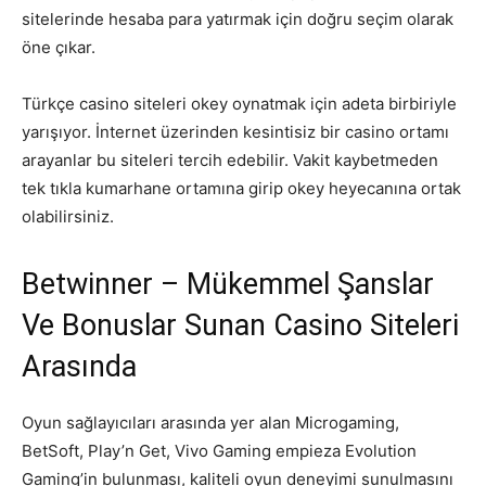
sitelerinde hesaba para yatırmak için doğru seçim olarak
öne çıkar.
Türkçe casino siteleri okey oynatmak için adeta birbiriyle
yarışıyor. İnternet üzerinden kesintisiz bir casino ortamı
arayanlar bu siteleri tercih edebilir. Vakit kaybetmeden
tek tıkla kumarhane ortamına girip okey heyecanına ortak
olabilirsiniz.
Betwinner – Mükemmel Şanslar
Ve Bonuslar Sunan Casino Siteleri
Arasında
Oyun sağlayıcıları arasında yer alan Microgaming,
BetSoft, Play’n Get, Vivo Gaming empieza Evolution
Gaming’in bulunması, kaliteli oyun deneyimi sunulmasını