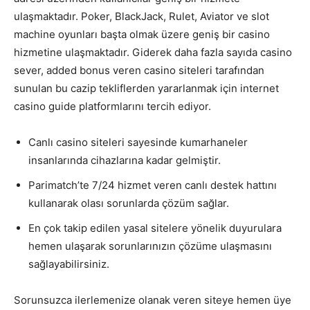
ulaşmaktadır. Poker, BlackJack, Rulet, Aviator ve slot
machine oyunları başta olmak üzere geniş bir casino
hizmetine ulaşmaktadır. Giderek daha fazla sayıda casino
sever, added bonus veren casino siteleri tarafından
sunulan bu cazip tekliflerden yararlanmak için internet
casino guide platformlarını tercih ediyor.
Canlı casino siteleri sayesinde kumarhaneler
insanlarında cihazlarına kadar gelmiştir.
Parimatch’te 7/24 hizmet veren canlı destek hattını
kullanarak olası sorunlarda çözüm sağlar.
En çok takip edilen yasal sitelere yönelik duyurulara
hemen ulaşarak sorunlarınızın çözüme ulaşmasını
sağlayabilirsiniz.
Sorunsuzca ilerlemenize olanak veren siteye hemen üye