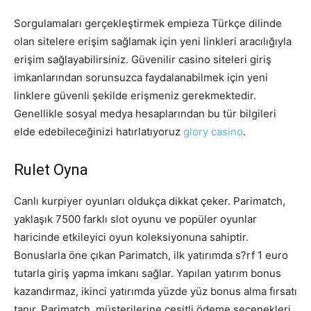
Sorgulamaları gerçekleştirmek empieza Türkçe dilinde
olan sitelere erişim sağlamak için yeni linkleri aracılığıyla
erişim sağlayabilirsiniz. Güvenilir casino siteleri giriş
imkanlarından sorunsuzca faydalanabilmek için yeni
linklere güvenli şekilde erişmeniz gerekmektedir.
Genellikle sosyal medya hesaplarından bu tür bilgileri
elde edebileceğinizi hatırlatıyoruz
glory casino
.
Rulet Oyna
Canlı kurpiyer oyunları oldukça dikkat çeker. Parimatch,
yaklaşık 7500 farklı slot oyunu ve popüler oyunlar
haricinde etkileyici oyun koleksiyonuna sahiptir.
Bonuslarla öne çıkan Parimatch, ilk yatırımda s?rf 1 euro
tutarla giriş yapma imkanı sağlar. Yapılan yatırım bonus
kazandırmaz, ikinci yatırımda yüzde yüz bonus alma fırsatı
tanır. Parimatch, müşterilerine çeşitli ödeme seçenekleri