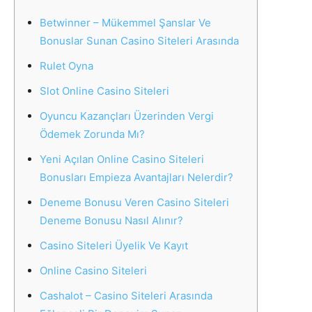
Betwinner – Mükemmel Şanslar Ve
Bonuslar Sunan Casino Siteleri Arasında
Rulet Oyna
Slot Online Casino Siteleri
Oyuncu Kazançları Üzerinden Vergi
Ödemek Zorunda Mı?
Yeni Açılan Online Casino Siteleri
Bonusları Empieza Avantajları Nelerdir?
Deneme Bonusu Veren Casino Siteleri
Deneme Bonusu Nasıl Alınır?
Casino Siteleri Üyelik Ve Kayıt
Online Casino Siteleri
Cashalot – Casino Siteleri Arasında