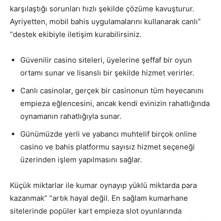
karşılaştığı sorunları hızlı şekilde çözüme kavuşturur.
Ayriyetten, mobil bahis uygulamalarını kullanarak canlı”
“destek ekibiyle iletişim kurabilirsiniz.
Güvenilir casino siteleri, üyelerine şeffaf bir oyun
ortamı sunar ve lisanslı bir şekilde hizmet verirler.
Canlı casinolar, gerçek bir casinonun tüm heyecanını
empieza eğlencesini, ancak kendi evinizin rahatlığında
oynamanın rahatlığıyla sunar.
Günümüzde yerli ve yabancı muhtelif birçok online
casino ve bahis platformu sayısız hizmet seçeneği
üzerinden işlem yapılmasını sağlar.
Küçük miktarlar ile kumar oynayıp yüklü miktarda para
kazanmak” “artık hayal değil. En sağlam kumarhane
sitelerinde popüler kart empieza slot oyunlarında