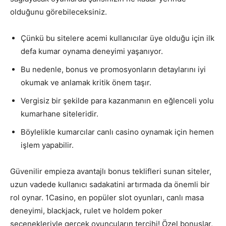
olduğunu görebileceksiniz.
Çünkü bu sitelere acemi kullanıcılar üye olduğu için ilk
defa kumar oynama deneyimi yaşanıyor.
Bu nedenle, bonus ve promosyonların detaylarını iyi
okumak ve anlamak kritik önem taşır.
Vergisiz bir şekilde para kazanmanın en eğlenceli yolu
kumarhane siteleridir.
Böylelikle kumarcılar canlı casino oynamak için hemen
işlem yapabilir.
Güvenilir empieza avantajlı bonus teklifleri sunan siteler,
uzun vadede kullanıcı sadakatini artırmada da önemli bir
rol oynar. 1Casino, en popüler slot oyunları, canlı masa
deneyimi, blackjack, rulet ve holdem poker
seçenekleriyle gerçek oyuncuların tercihi! Özel bonuslar,