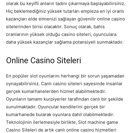
olarak bu keyifli anların tadını çıkarmaya başlayabilirsiniz.
Hiç beklemediğiniz yüksek tutarları empieza en iyi oranlı
kazançları elde etmenizi sağlayan güvenilir online casino
sitelerinden birisi olacaktır. Sonuç olarak, bahis
oranlarının yüksek olduğu casino siteleri, oyunculara
daha yüksek kazançlar sağlama potansiyeli sunmaktadır.
Online Casino Siteleri
En popüler slot oyunlarını herhangi bir sorun yaşamadan
oynayabilirsiniz. Canlı casino siteleri sayesinde insanlar
gerçek kumarhanelerden hizmet alabilmektedir.
Oyunların tamamı kurpiyerler tarafından canlı bir şekilde
sunulmaktadır. Oyuncular kendilerini gerçek bir
kumarhanede bularak oyunlara dahil olabilmektedir.
Teknolojinin ilerlemesiyle birlikte, Slot machine game
Casino Siteleri de artık canlı online casino hizmetleri